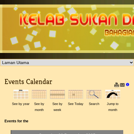
Events Calendar
See by year
See by
See by
See Today
Search
Jump to
month
week
month
Events for the