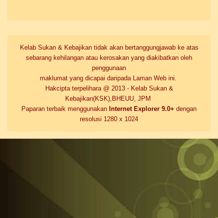
Kelab Sukan & Kebajikan tidak akan bertanggungjawab ke atas
sebarang kehilangan atau kerosakan yang diakibatkan oleh
penggunaan
maklumat yang dicapai daripada Laman Web ini.
Hakcipta terpelihara @ 2013 - Kelab Sukan &
Kebajikan(KSK),BHEUU, JPM
Paparan terbaik menggunakan
Internet Explorer 9.0+
dengan
resolusi 1280 x 1024