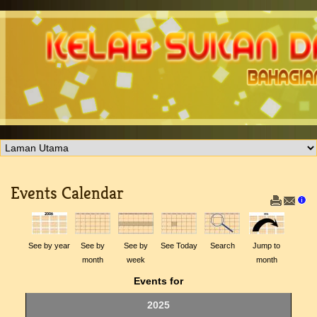
Events Calendar
See by year
See by
See by
See Today
Search
Jump to
month
week
month
Events for
2025