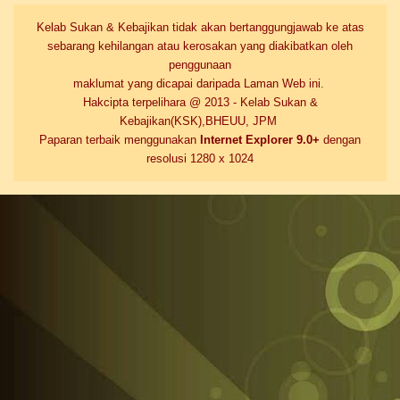
Kelab Sukan & Kebajikan tidak akan bertanggungjawab ke atas
sebarang kehilangan atau kerosakan yang diakibatkan oleh
penggunaan
maklumat yang dicapai daripada Laman Web ini.
Hakcipta terpelihara @ 2013 - Kelab Sukan &
Kebajikan(KSK),BHEUU, JPM
Paparan terbaik menggunakan
Internet Explorer 9.0+
dengan
resolusi 1280 x 1024