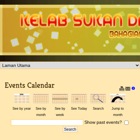
Events Calendar
See by year
See by
See by
See Today
Search
Jump to
month
week
month
Show past events?