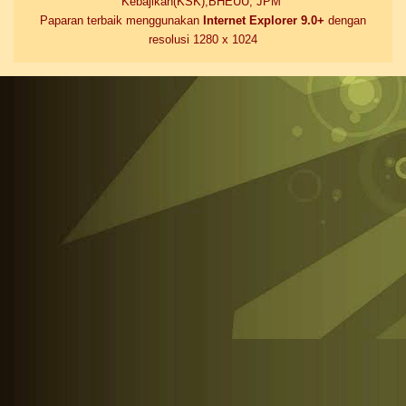
Kebajikan(KSK),BHEUU, JPM
Paparan terbaik menggunakan
Internet Explorer 9.0+
dengan
resolusi 1280 x 1024