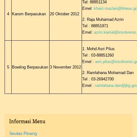
Tel: 88851134
Emel:
khairi.mazlan@bheuu.g
4
Karom Berpasukan
20 Oktober 2012
2. Raja Muhamad Azrin
Tel : 88851971
Emel:
azrin.kamal@insolvensi
1. Mohd Asri Pilus
Tel : 03-88851260
Emel :
asri.pilus@insolvensi.
5
Bowling Berpasukan
3 November 2012
2. Ramlahana Mohamad Dan
Tel : 03-26942700
Emel :
ramlahana.dan@jbg.go
Informasi
Menu
Seulas Pinang