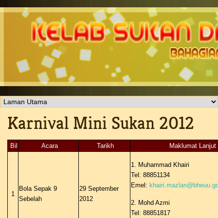
Karnival Mini Sukan 2012
Bil
Acara
Tarikh
Maklumat Lanjut
1. Muhammad Khairi
Tel: 88851134
Emel:
khairi.mazlan@bheuu.g
Bola Sepak 9
29 September
1
Sebelah
2012
2. Mohd Azmi
Tel: 88851817