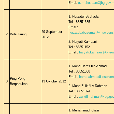
Emel:
azmi.hassan@jbg.gov.
1. Norzatul Syuhada
Tel : 88851385
Emel :
29 September
norzatul.abuseman@insolvens
2
Bola Jaring
2012
2. Haryati Kamsani
Tel : 88851152
Emel :
haryati.kamsani@bheu
1. Mohd Harris bin Ahmad
Tel : 88851308
Emel :
harris.ahmad@insolven
Ping Pong
3
13 Oktober 2012
Berpasukan
2. Mohd Zulkifli A Rahman
Tel : 88851094
Emel :
zulkifli.rahman@jbg.go
1. Muhammad Khairi