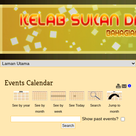
Events Calendar
See by year
See by
See by
See Today
Search
Jump to
month
week
month
Show past events?