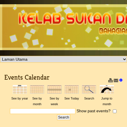
Events Calendar
See by year
See by
See by
See Today
Search
Jump to
month
week
month
Show past events?