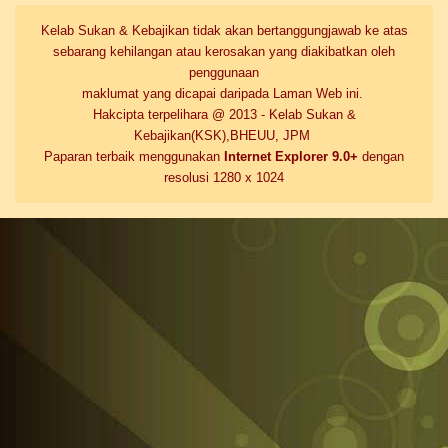
Kelab Sukan & Kebajikan tidak akan bertanggungjawab ke atas
sebarang kehilangan atau kerosakan yang diakibatkan oleh
penggunaan
maklumat yang dicapai daripada Laman Web ini.
Hakcipta terpelihara @ 2013 - Kelab Sukan &
Kebajikan(KSK),BHEUU, JPM
Paparan terbaik menggunakan
Internet Explorer 9.0+
dengan
resolusi 1280 x 1024