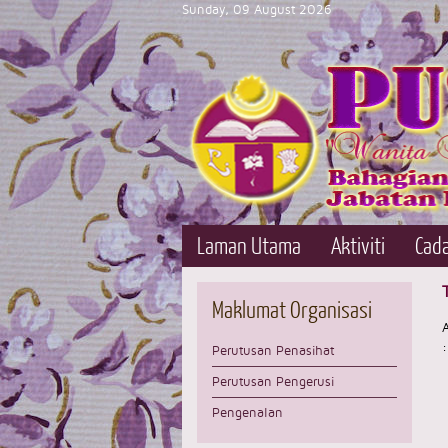
Sunday, 09 August 2026
Laman Utama
Aktiviti
Cad
Maklumat
Organisasi
:
Perutusan Penasihat
Perutusan Pengerusi
Pengenalan